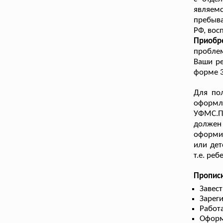
являемс
пребыва
РФ, вос
Приобр
проблем
Ваши ре
форме 3
Для по
оформле
УФМС.П
должен
оформит
или дет
т.е. ре
Прописк
Завес
Зарег
Работа
Оформ