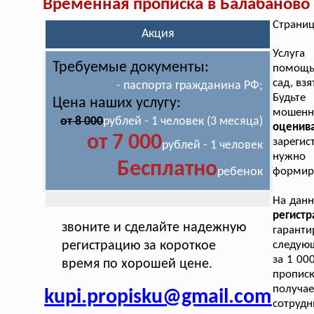
Временная прописка в Балабаново
Страниц
Акция
Услуга
Требуемые документы:
помощью
сад, вз
- паспорта гражданина РФ;
Будьте
Цена наших услугу:
мошен
от 8 000
рублей - 1 человек (3 месяца)
оценива
от 7 000
зарегис
рублей - 1 человек
нужно 
Бесплатно
ребенок
формиру
На дан
регист
звоните и сделайте надежную
гарант
регистрацию за короткое
следующ
за 1 00
время по хорошей цене.
пропис
получа
kupi.propisku@gmail.com
сотрудн