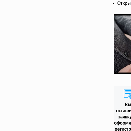
Откры
В
оставл
заявк
оформл
регист