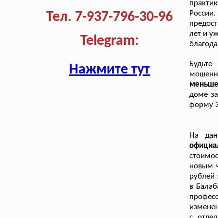
практи
России
Тел. 7-937-796-30-96
предос
лет и у
Telegram:
благода
Будьте
Нажмите тут
мошенн
меньше 
доме за
форму 3
На дан
официа
стоимо
новым ч
рублей 
в Балаб
профес
изменен
с отде